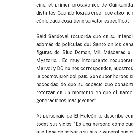
cine, el primer protagónico de Quintanil
distintos. Cuando logras creer que algo no 
cómo cada cosa tiene su valor específico”.
Said Sandoval recuerda que en su infancia
además de películas del Santo en los cana
figuras de Blue Demon, Mil Máscaras o P
Mysterio… Es muy interesante recuperar
Marvel y DC no nos corresponden, nuestros 
la cosmovisión del país. Son súper héroes 
necesidad de que su espacio que cohabit
reforzar en un momento en que el narcotr
generaciones más jóvenes”.
Al personaje de El Halcón lo describe co
todos sus vicios. “Es una persona como cual
que tiene de salvar a su hijo y general que q