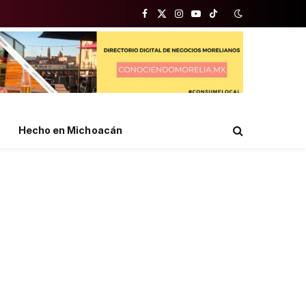
Facebook
X
Instagram
YouTube
TikTok
(Twitter)
Hecho en Michoacán