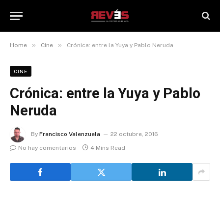
»
»
Home
Cine
Crónica: entre la Yuya y Pablo Neruda
CINE
Crónica: entre la Yuya y Pablo
Neruda
By
Francisco Valenzuela
22 octubre, 2016
No hay comentarios
4 Mins Read