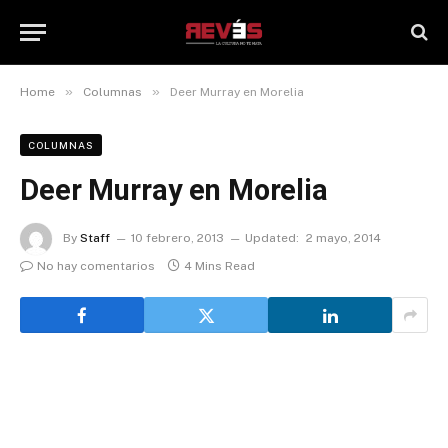
»
»
Home
Columnas
Deer Murray en Morelia
COLUMNAS
Deer Murray en Morelia
By
Staff
10 febrero, 2013
Updated:
2 mayo, 2014
No hay comentarios
4 Mins Read