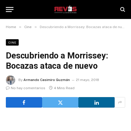
»
»
Home
Cine
Descubriendo a Morrissey: Bocazas ataca de nuevo
CINE
Descubriendo a Morrissey:
Bocazas ataca de nuevo
By
Armando Casimiro Guzmán
21 mayo, 2018
No hay comentarios
4 Mins Read