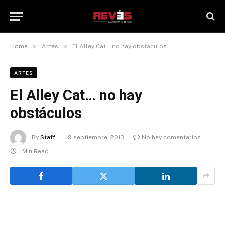
»
»
Home
Artes
El Alley Cat… no hay obstáculos
ARTES
El Alley Cat… no hay
obstáculos
By
Staff
19 septiembre, 2013
No hay comentarios
1 Min Read