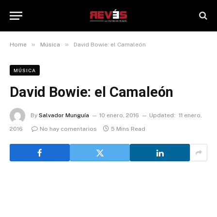
»
»
Home
Música
David Bowie: el Camaleón
MÚSICA
David Bowie: el Camaleón
By
Salvador Munguía
10 enero, 2016
Updated:
11 enero,
2016
No hay comentarios
5 Mins Read