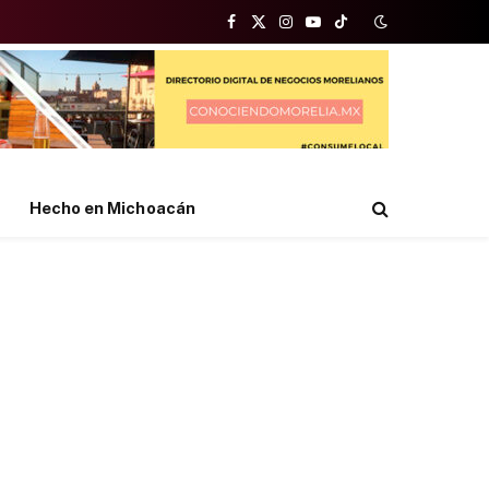
Facebook
X
Instagram
YouTube
TikTok
(Twitter)
Hecho en Michoacán