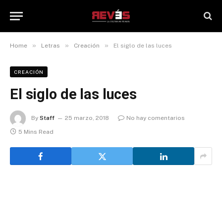
»
»
»
Home
Letras
Creación
El siglo de las luces
CREACIÓN
El siglo de las luces
By
Staff
25 marzo, 2018
No hay comentarios
5 Mins Read