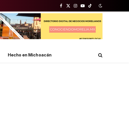
Facebook
X
Instagram
YouTube
TikTok
(Twitter)
Hecho en Michoacán