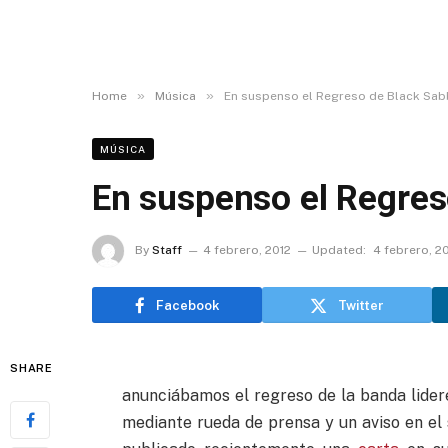
»
»
Home
Música
En suspenso el Regreso de Black Sab
MÚSICA
En suspenso el Regres
By
Staff
4 febrero, 2012
Updated:
4 febrero, 2
Facebook
Twitter
SHARE
anunciábamos el regreso de la banda lidere
mediante rueda de prensa y un aviso en el s