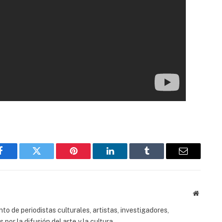
Facebook
Twitter
Pinterest
LinkedIn
Tumblr
Email
Website
to de periodistas culturales, artistas, investigadores,
or la difusión del arte y la cultura.