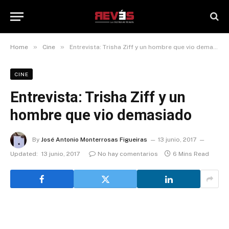
»
»
Home
Cine
Entrevista: Trisha Ziff y un hombre que vio demasiado
CINE
Entrevista: Trisha Ziff y un
hombre que vio demasiado
By
José Antonio Monterrosas Figueiras
13 junio, 2017
Updated:
13 junio, 2017
No hay comentarios
6 Mins Read