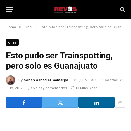
»
»
Home
Cine
Esto pudo ser Trainspotting, pero solo es Guanajuato
CINE
Esto pudo ser Trainspotting,
pero solo es Guanajuato
By
Adrián González Camargo
28 julio, 2017
Updated:
28
julio, 2017
No hay comentarios
10 Mins Read