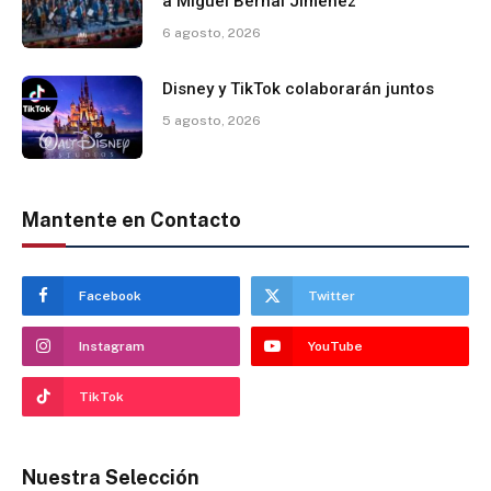
a Miguel Bernal Jiménez
6 agosto, 2026
Disney y TikTok colaborarán juntos
5 agosto, 2026
Mantente en Contacto
Facebook
Twitter
Instagram
YouTube
TikTok
Nuestra Selección