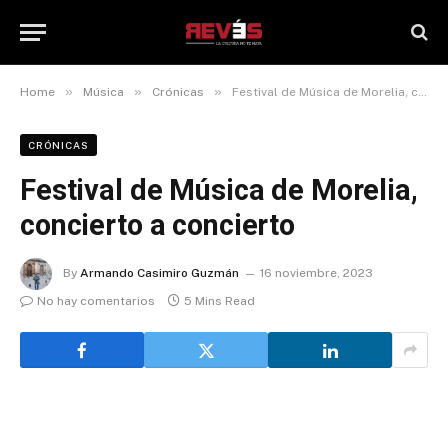
»
»
»
Home
Música
Crónicas
Festival de Música de Morelia, concierto a concierto
CRÓNICAS
Festival de Música de Morelia,
concierto a concierto
By
Armando Casimiro Guzmán
16 noviembre, 2023
No hay comentarios
5 Mins Read