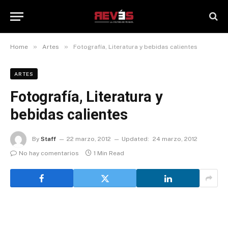
»
»
Home
Artes
Fotografía, Literatura y bebidas calientes
ARTES
Fotografía, Literatura y
bebidas calientes
By
Staff
22 marzo, 2012
Updated:
24 marzo, 2012
No hay comentarios
1 Min Read