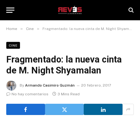
»
»
Home
Cine
Fragmentado: la nueva cinta de M. Night Shyamalan
CINE
Fragmentado: la nueva cinta
de M. Night Shyamalan
By
Armando Casimiro Guzmán
20 febrero, 2017
No hay comentarios
3 Mins Read