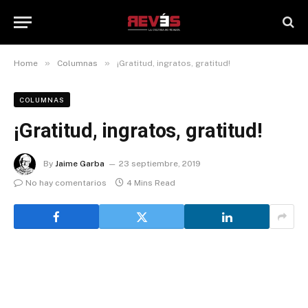
»
»
Home
Columnas
¡Gratitud, ingratos, gratitud!
COLUMNAS
¡Gratitud, ingratos, gratitud!
By
Jaime Garba
23 septiembre, 2019
No hay comentarios
4 Mins Read