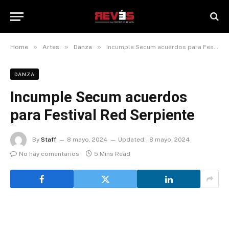
»
»
»
Home
Artes
Danza
Incumple Secum acuerdos para Festival Red Serpiente
DANZA
Incumple Secum acuerdos
para Festival Red Serpiente
By
Staff
8 mayo, 2024
Updated:
8 mayo, 2024
No hay comentarios
5 Mins Read