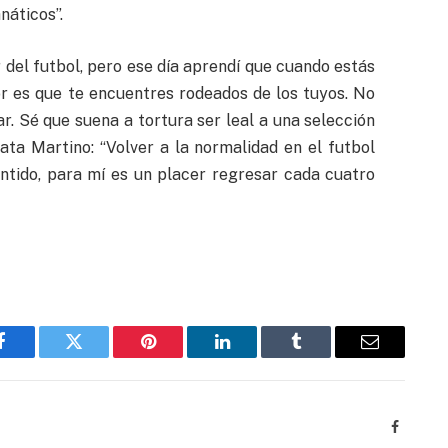
náticos”.
r del futbol, pero ese día aprendí que cuando estás
jor es que te encuentres rodeados de los tuyos. No
r. Sé que suena a tortura ser leal a una selección
ata Martino: “Volver a la normalidad en el futbol
sentido, para mí es un placer regresar cada cuatro
Facebook
Twitter
Pinterest
LinkedIn
Tumblr
Email
Faceboo