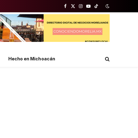
Facebook
X
Instagram
YouTube
TikTok
(Twitter)
Hecho en Michoacán