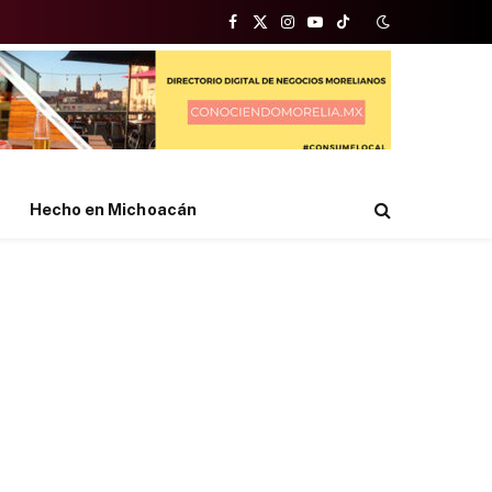
Facebook
X
Instagram
YouTube
TikTok
(Twitter)
Hecho en Michoacán