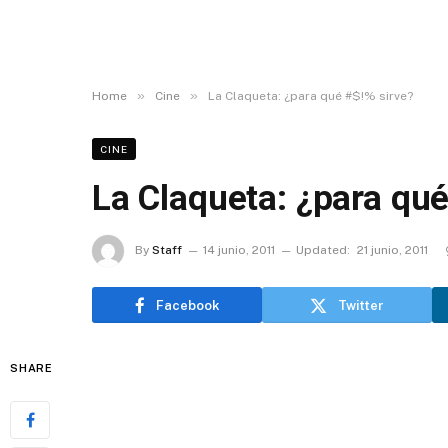
»
»
Home
Cine
La Claqueta: ¿para qué #$!% sirve?
CINE
La Claqueta: ¿para qué
By
Staff
14 junio, 2011
Updated:
21 junio, 2011
Facebook
Twitter
SHARE