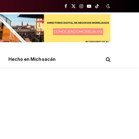
Facebook
X
Instagram
YouTube
TikTok
(Twitter)
Hecho en Michoacán