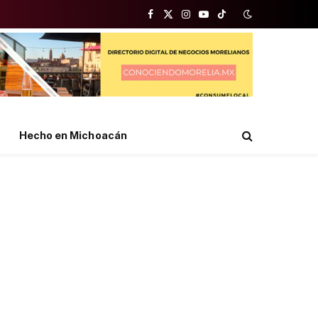
Facebook
X
Instagram
YouTube
TikTok
(Twitter)
Hecho en Michoacán