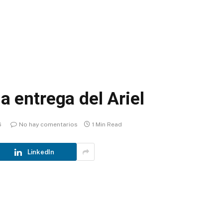
l
la entrega del Ariel
6
No hay comentarios
1 Min Read
LinkedIn