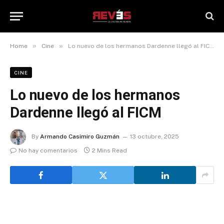
»
»
Home
Cine
Lo nuevo de los hermanos Dardenne llegó al FICM
CINE
Lo nuevo de los hermanos
Dardenne llegó al FICM
By
Armando Casimiro Guzmán
13 octubre, 2025
No hay comentarios
2 Mins Read