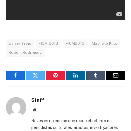
Danny Trejo
FICM 2013
FICM2013
Machete Kills
Robert Rodríguez
Facebook
Twitter
Pinterest
LinkedIn
Tumblr
Email
Staff
Website
Revés es un equipo que reúne el talento de
periodistas culturales, artistas, investigadores,