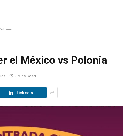
Polonia
er el México vs Polonia
ios
2 Mins Read
LinkedIn