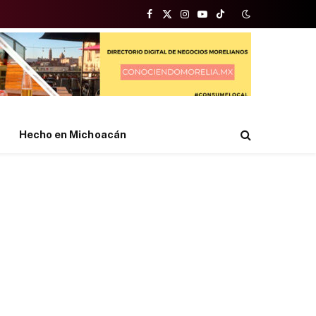
Facebook
X
Instagram
YouTube
TikTok
(Twitter)
Hecho en Michoacán