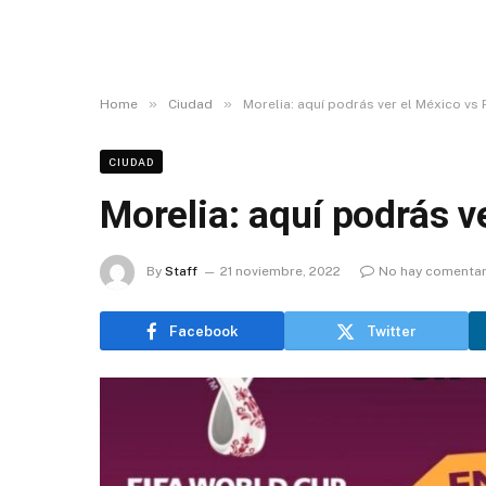
»
»
Home
Ciudad
Morelia: aquí podrás ver el México vs 
CIUDAD
Morelia: aquí podrás v
By
Staff
21 noviembre, 2022
No hay comentar
Facebook
Twitter