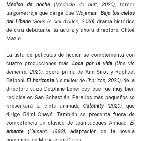
Médico de noche
(Médecin de nuit, 2020)
, tercer
largometraje que dirige Elie Wajeman.
Bajo los cielos
del Líbano
(Sous le ciel d’Alice, 2020)
, drama histórico
de otra debutante, la actriz y ahora directora, Chloé
Mazlo.
La lista de películas de ficción se complementa con
cuatro producciones más.
Loca por la vida
(Une vie
démente, 2020)
, ópera prima de Ann Sirot y Raphaël
Balboni.
El horizonte
(Le milieu de l’horizon, 2020)
, de la
directora suiza Delphine Lehericey, que fue muy bien
recibida en San Sebastián. Para los más pequeños se
presentará la cinta animada
Calamity
(2020)
, que
dirige Rémi Chayé. También se presenta fuera de
competencia un clásico de Jean-Jacques Annaud,
El
amante
(L’amant, 1992)
, adaptación de la novela
homónima de Marguerite Duras.