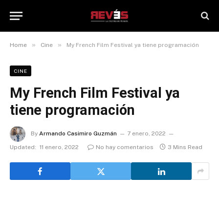
»
»
Home
Cine
My French Film Festival ya tiene programación
CINE
My French Film Festival ya
tiene programación
By
Armando Casimiro Guzmán
7 enero, 2022
Updated:
11 enero, 2022
No hay comentarios
3 Mins Read