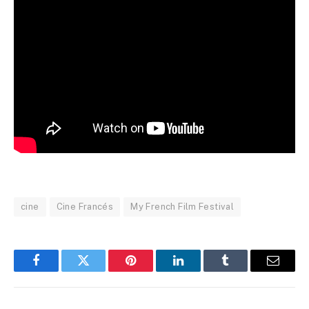
cine
Cine Francés
My French Film Festival
Facebook
Twitter
Pinterest
LinkedIn
Tumblr
Email