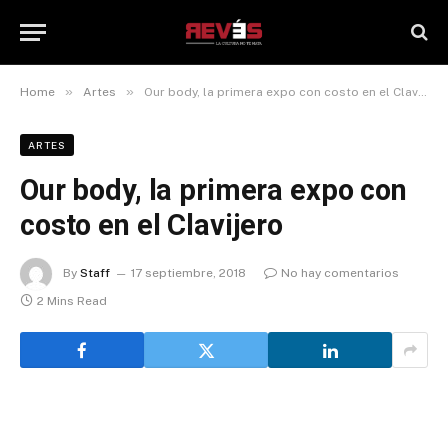
»
»
Home
Artes
Our body, la primera expo con costo en el Clavijero
ARTES
Our body, la primera expo con
costo en el Clavijero
By
Staff
17 septiembre, 2018
No hay comentarios
2 Mins Read