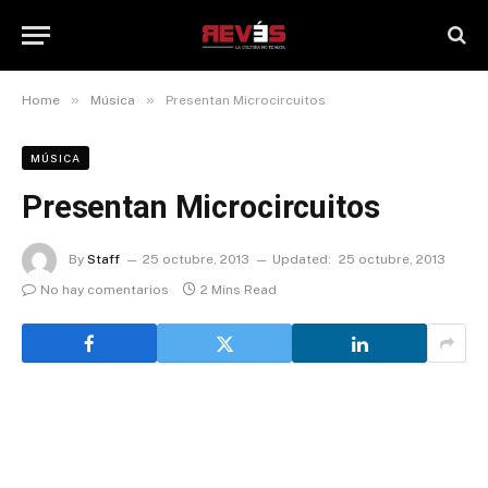
»
»
Home
Música
Presentan Microcircuitos
MÚSICA
Presentan Microcircuitos
By
Staff
25 octubre, 2013
Updated:
25 octubre, 2013
No hay comentarios
2 Mins Read