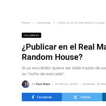
»
»
Home
Columnas
¿Publicar en el Real Madrid o jug
COLUMNAS
¿Publicar en el Real M
Random House?
Si un escribidor quiere ser leído (razón de 
su “nicho de mercado”.
By
Raúl Mejía
15 febrero, 2026
Updated:
16 feb
Facebook
Twitter