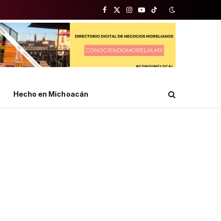
Facebook
X
Instagram
YouTube
TikTok
(Twitter)
Hecho en Michoacán