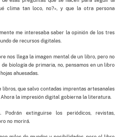
es de esas preguntas que se hacen para seguir la
ué clima tan loco, no?», y que la otra persona
lmente me interesaba saber la opinión de los tres
mundo de recursos digitales.
e nos llega la imagen mental de un libro, pero no
o de biología de primaria, no, pensamos en un libro
 hojas ahuesadas.
de libros, que salvo contadas imprentas artesanales
 Ahora la impresión digital gobierna la literatura.
 Podrán extinguirse los periódicos, revistas,
bro no morirá.
enen miles de mundos y posibilidades, pero el libro