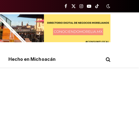
Facebook
X
Instagram
YouTube
TikTok
(Twitter)
Hecho en Michoacán