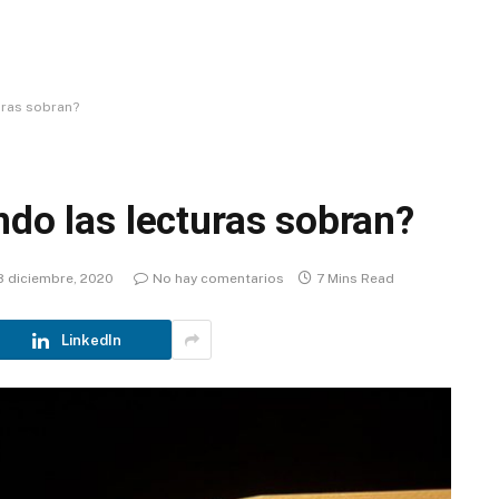
uras sobran?
ndo las lecturas sobran?
8 diciembre, 2020
No hay comentarios
7 Mins Read
LinkedIn