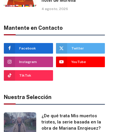
hotel de Morelia
4 agosto, 2026
Mantente en Contacto
Facebook
Twitter
Instagram
YouTube
TikTok
Nuestra Selección
¿De qué trata Mis muertos
tristes, la serie basada en la
obra de Mariana Enrqieuez?