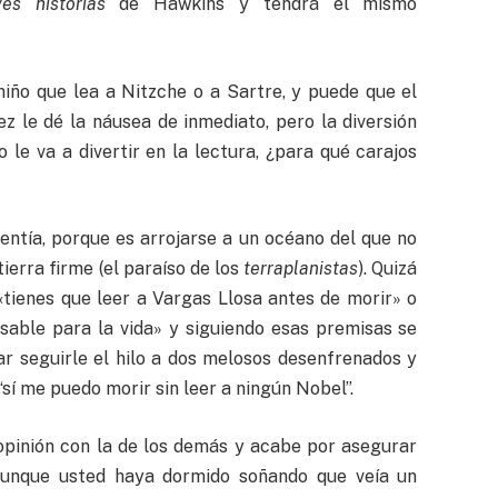
ves historias
de Hawkins y tendrá el mismo
niño que lea a Nitzche o a Sartre, y puede que el
ez le dé la náusea de inmediato, pero la diversión
 le va a divertir en la lectura, ¿para qué carajos
entía, porque es arrojarse a un océano del que no
ierra firme (el paraíso de los
terraplanistas
). Quizá
«tienes que leer a Vargas Llosa antes de morir» o
sable para la vida» y siguiendo esas premisas se
r seguirle el hilo a dos melosos desenfrenados y
“sí me puedo morir sin leer a ningún Nobel”.
opinión con la de los demás y acabe por asegurar
aunque usted haya dormido soñando que veía un