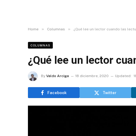
»
»
Home
Columnas
¿Qué lee un lector cuando las lect
COLUMNAS
¿Qué lee un lector cua
By
Valdo Arciga
18 diciembre, 2020
Updated:
1
Facebook
Twitter