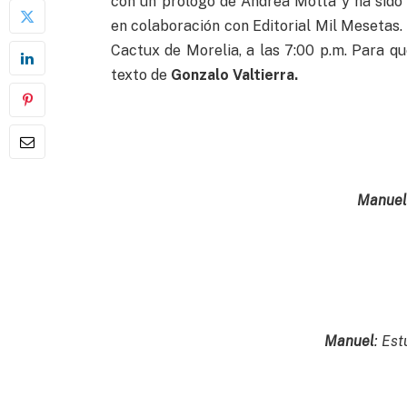
con un prólogo de Andrea Motta y ha sido p
en colaboración con Editorial Mil Mesetas.
Cactux de Morelia, a las 7:00 p.m. Para q
texto de
Gonzalo Valtierra.
Manue
Manuel
: Es