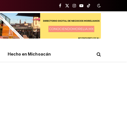
Facebook
X
Instagram
YouTube
TikTok
(Twitter)
Hecho en Michoacán