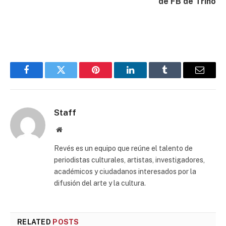
de FB de Trino
Facebook
Twitter
Pinterest
LinkedIn
Tumblr
Email
Staff
Website
Revés es un equipo que reúne el talento de
periodistas culturales, artistas, investigadores,
académicos y ciudadanos interesados por la
difusión del arte y la cultura.
RELATED
POSTS