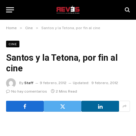
»
»
Home
Cine
Santos y la Tetona, por fin al cine
CINE
Santos y la Tetona, por fin al
cine
By
Staff
9 febrero, 2012
Updated:
9 febrero, 2012
No hay comentarios
2 Mins Read