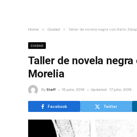
»
»
Home
Ciudad
Taller de novela negra con Darío Zalap
CIUDAD
Taller de novela negra
Morelia
By
Staff
15 julio, 2019
Updated:
17 julio, 2019
Facebook
Twitter