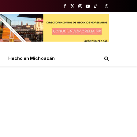
Facebook
X
Instagram
YouTube
TikTok
(Twitter)
Hecho en Michoacán