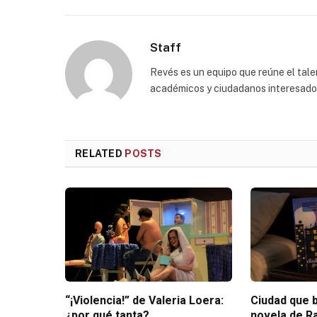
Staff
Revés es un equipo que reúne el talen
académicos y ciudadanos interesados p
RELATED
POSTS
“¡Violencia!” de Valeria Loera:
Ciudad que b
¿por qué tanta?
novela de R