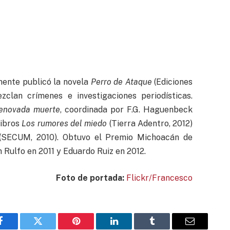
mente publicó la novela
Perro de Ataque
(Ediciones
zclan crímenes e investigaciones periodísticas.
renovada muerte
, coordinada por F.G. Haguenbeck
libros
Los rumores del miedo
(Tierra Adentro, 2012)
SECUM, 2010). Obtuvo el Premio Michoacán de
n Rulfo en 2011 y Eduardo Ruiz en 2012.
Foto de portada:
Flickr/Francesco
Facebook
Twitter
Pinterest
LinkedIn
Tumblr
Email