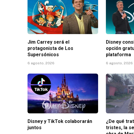
Jim Carrey será el
Disney consi
protagonista de Los
opción gratu
Supersónicos
plataforma
6 agosto, 2026
6 agosto, 2026
Disney y TikTok colaborarán
¿De qué tra
juntos
tristes, la s
obra de Mar