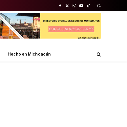
Facebook
X
Instagram
YouTube
TikTok
(Twitter)
Hecho en Michoacán