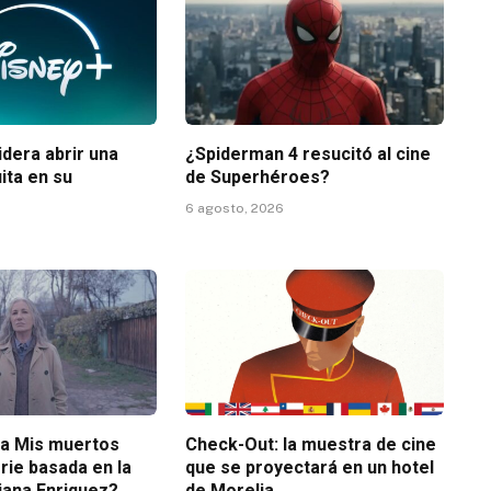
dera abrir una
¿Spiderman 4 resucitó al cine
ita en su
de Superhéroes?
6 agosto, 2026
ta Mis muertos
Check-Out: la muestra de cine
erie basada en la
que se proyectará en un hotel
iana Enriquez?
de Morelia