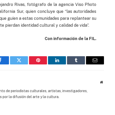
lejandro Rivas, fotógrafo de la agencia Viso Photo
lifornia Sur, quien concluye que “las autoridades
 que guíen a estas comunidades para replantear su
 pierdan identidad cultural y calidad de vida”.
Con información de la FIL.
Facebook
Twitter
Pinterest
LinkedIn
Tumblr
Email
Website
to de periodistas culturales, artistas, investigadores,
or la difusión del arte y la cultura.