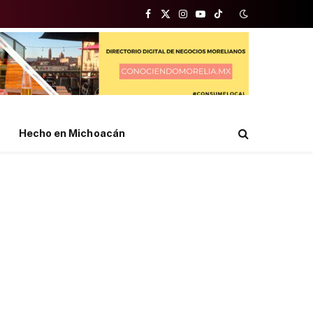
Facebook
X
Instagram
YouTube
TikTok
(Twitter)
Hecho en Michoacán