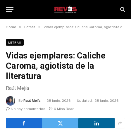
»
»
Home
Letras
Vidas ejemplares: Caliche Caroma, agiotista de la literatura
LETRAS
Vidas ejemplares: Caliche
Caroma, agiotista de la
literatura
Raúl Mejía
By
Raúl Mejía
28 junio, 2026
Updated:
28 junio, 2026
No hay comentarios
6 Mins Read