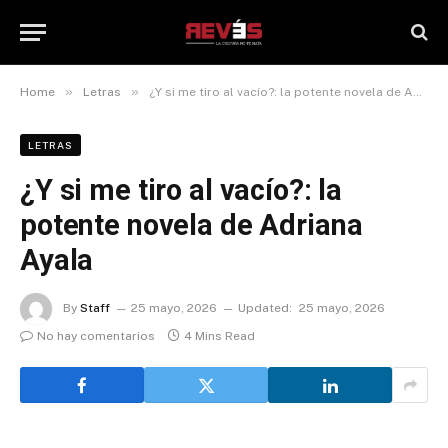
»
»
Home
Letras
¿Y si me tiro al vacío?: la potente novela de Adriana Ayala
LETRAS
¿Y si me tiro al vacío?: la
potente novela de Adriana
Ayala
By
Staff
25 mayo, 2026
Updated:
25 mayo, 2026
No hay comentarios
4 Mins Read