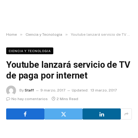
»
»
Home
Ciencia y Tecnologia
Youtube lanzará servicio de TV de paga por internet
CIENCIA Y TECNOLOGIA
Youtube lanzará servicio de TV
de paga por internet
By
Staff
9 marzo, 2017
Updated:
13 marzo, 2017
No hay comentarios
2 Mins Read