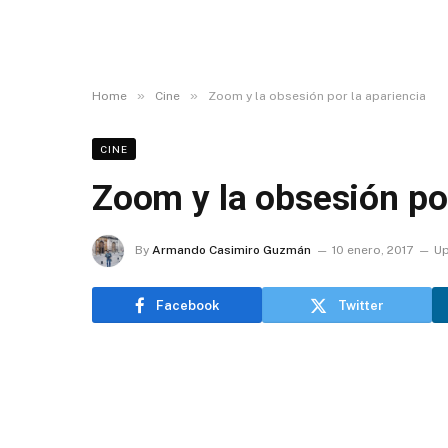
»
»
Home
Cine
Zoom y la obsesión por la apariencia
CINE
Zoom y la obsesión por
By
Armando Casimiro Guzmán
10 enero, 2017
Up
Facebook
Twitter