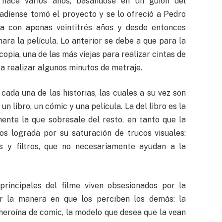
 hace varios años, basándose en un guion del
diense tomó el proyecto y se lo ofreció a Pedro
ba con apenas veintitrés años y desde entonces
ara la película. Lo anterior se debe a que para la
copia, una de las más viejas para realizar cintas de
a realizar algunos minutos de metraje.
 cada una de las historias, las cuales a su vez son
n libro, un cómic y una película. La del libro es la
ente la que sobresale del resto, en tanto que la
os lograda por su saturación de trucos visuales:
s y filtros, que no necesariamente ayudan a la
rincipales del filme viven obsesionados por la
por la manera en que los perciben los demás: la
heroína de comic, la modelo que desea que la vean