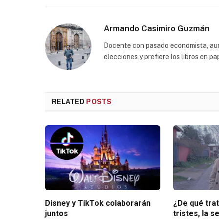
Armando Casimiro Guzmán
Docente con pasado economista, aunq
elecciones y prefiere los libros en p
RELATED
POSTS
Disney y TikTok colaborarán
¿De qué tra
juntos
tristes, la s