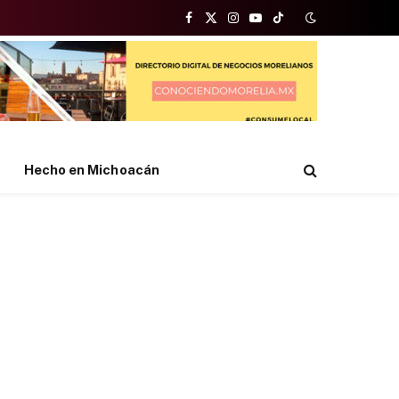
Facebook
X
Instagram
YouTube
TikTok
(Twitter)
Hecho en Michoacán