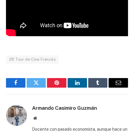
28 Tour de Cine Francés
Facebook
Twitter
Pinterest
LinkedIn
Tumblr
Email
Armando Casimiro Guzmán
Website
Docente con pasado economista, aunque hace un