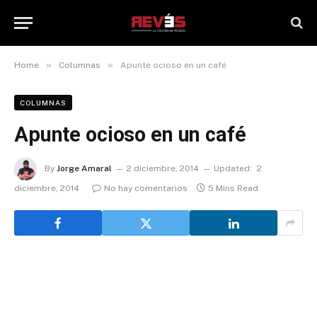
»
»
Home
Columnas
Apunte ocioso en un café
COLUMNAS
Apunte ocioso en un café
By
Jorge Amaral
2 diciembre, 2014
Updated:
2
diciembre, 2014
No hay comentarios
5 Mins Read