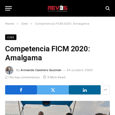
»
»
Home
Cine
Competencia FICM 2020: Amalgama
CINE
Competencia FICM 2020:
Amalgama
By
Armando Casimiro Guzmán
24 octubre, 2020
No hay comentarios
3 Mins Read