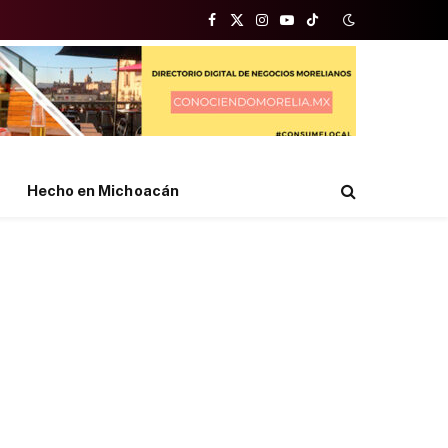
Facebook
X
Instagram
YouTube
TikTok
(Twitter)
Hecho en Michoacán