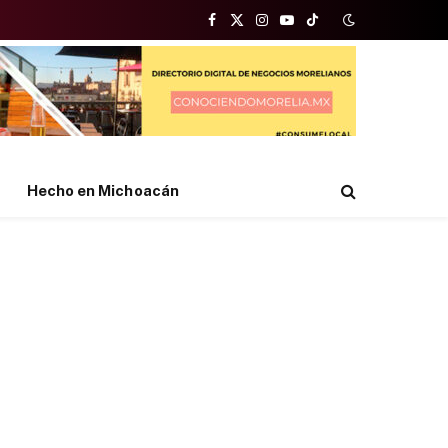
Facebook
X
Instagram
YouTube
TikTok
(Twitter)
Hecho en Michoacán