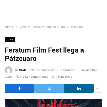
»
»
Home
Cine
Feratum Film Fest llega a Pátzcuaro
CINE
Feratum Film Fest llega a
Pátzcuaro
By
Staff
19 noviembre, 2020
Updated:
23 noviembre,
2020
No hay comentarios
4 Mins Read