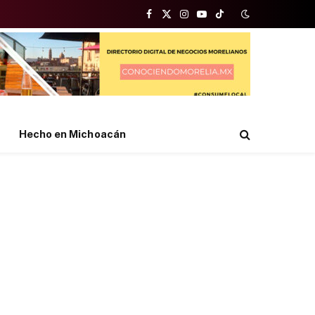
Facebook
X
Instagram
YouTube
TikTok
(Twitter)
Hecho en Michoacán