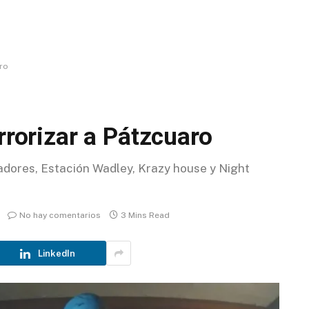
aro
rrorizar a Pátzcuaro
dores, Estación Wadley, Krazy house y Night
No hay comentarios
3 Mins Read
LinkedIn