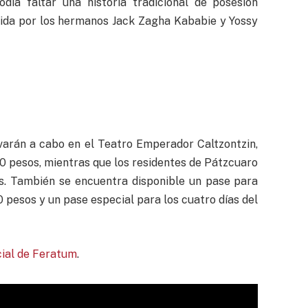
día faltar una historia tradicional de posesión
ida por los hermanos Jack Zagha Kababie y Yossy
varán a cabo en el Teatro Emperador Caltzontzin,
60 pesos, mientras que los residentes de Pátzcuaro
s. También se encuentra disponible un pase para
0 pesos y un pase especial para los cuatro días del
icial de Feratum
.