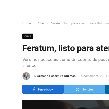
»
»
Home
Cine
Feratum, listo para aterrorizar a Pátzcu
CINE
Feratum, listo para ate
Veremos películas como Un cuento de pesca
silence.
By
Armando Casimiro Guzmán
5 noviembre, 2024
Facebook
Twitter