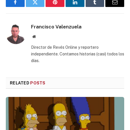
Facebook
Twitter
Pinterest
LinkedIn
Tumblr
Email
Francisco Valenzuela
Website
Director de Revés Online y reportero
independiente. Contamos historias (casi) todos los
días.
RELATED
POSTS