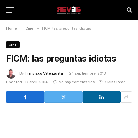
»
»
Home
Cine
FICM: las preguntas idiotas
CINE
FICM: las preguntas idiotas
By
Francisco Valenzuela
24 septiembre, 2013
Updated:
17 abril, 2014
No hay comentarios
3 Mins Read