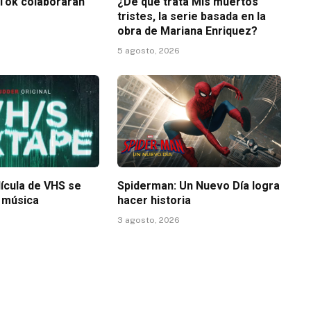
kTok colaborarán
¿De qué trata Mis muertos
tristes, la serie basada en la
obra de Mariana Enriquez?
5 agosto, 2026
lícula de VHS se
Spiderman: Un Nuevo Día logra
a música
hacer historia
3 agosto, 2026