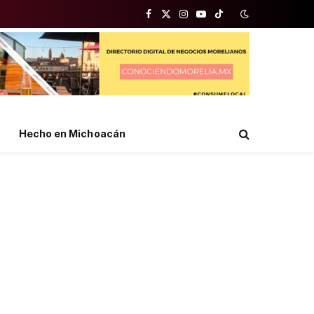
Facebook
X
Instagram
YouTube
TikTok
(Twitter)
Hecho en Michoacán