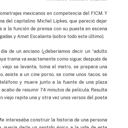
rgometrajes mexicanos en competencia del FICM. Y
ma del capitalino Michel Lipkes, que pareció dejar
es a la función de prensa con su puesta en escena
ygadas y Amat Escalante (sobre todo este último).
 día de un anciano (¿deberíamos decir un “adulto
 cuya trama va exactamente como sigue: después de
 viejo se levanta, toma el metro, se prepara una
ro, asiste a un cine porno, se come unos tacos, se
teléfono y muere junto a la fuente de una plaza
s acabo de resumir 74 minutos de película. Resulta
 viejo repite una y otra vez unos versos del poeta
Me interesaba construir la historia de una persona
, quería darle un sentido épico a la vida de este