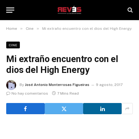
»
»
Home
Cine
Mi extraño encuentro con el dios del High Energy
CINE
Mi extraño encuentro con el
dios del High Energy
By
José Antonio Monterrosas Figueiras
9 agosto, 2017
No hay comentarios
7 Mins Read