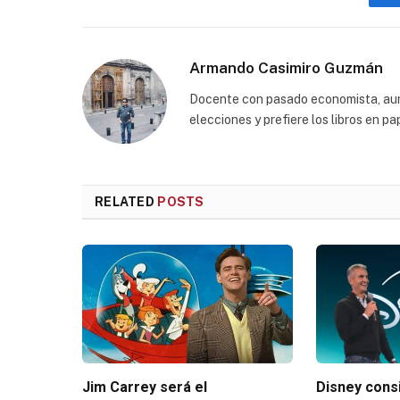
Armando Casimiro Guzmán
Docente con pasado economista, aunq
elecciones y prefiere los libros en p
RELATED
POSTS
Jim Carrey será el
Disney consi