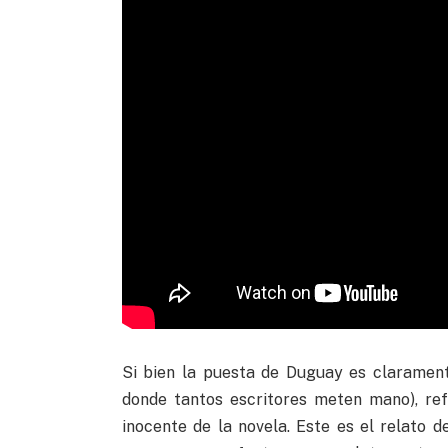
Si bien la puesta de Duguay es clarament
donde tantos escritores meten mano), ref
inocente de la novela. Este es el relato 