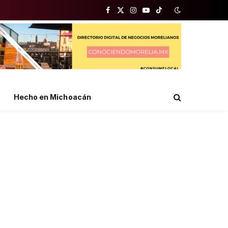
Facebook
X
Instagram
YouTube
TikTok
(Twitter)
Hecho en Michoacán